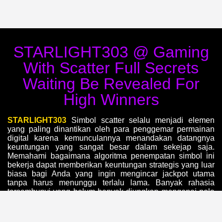
STARLIGHT303 @ Gaming
With Scatter Full Secrets
Waiting Be Revealed For
High Winners
STARLIGHT303
Simbol scatter selalu menjadi elemen
yang paling dinantikan oleh para penggemar permainan
digital karena kemunculannya menandakan datangnya
keuntungan yang sangat besar dalam sekejap saja.
Memahami bagaimana algoritma penempatan simbol ini
bekerja dapat memberikan keuntungan strategis yang luar
biasa bagi Anda yang ingin mengincar jackpot utama
tanpa harus menunggu terlalu lama. Banyak rahasia
tersembunyi yang belum banyak diungkap mengenai pola
kemunculan simbol ini yang sebenarnya bisa dipelajari
dengan melakukan observasi yang mendalam selama sesi
permainan berlangsung setiap harinya.