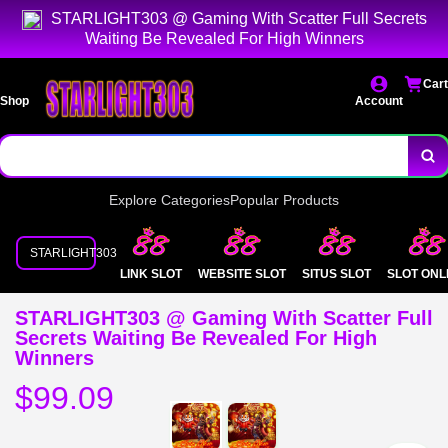
STARLIGHT303 @ Gaming With Scatter Full Secrets
Waiting Be Revealed For High Winners
Cart
Shop
Account
Explore Categories
Popular Products
STARLIGHT303
LINK SLOT
WEBSITE SLOT
SITUS SLOT
SLOT ONL
STARLIGHT303 @ Gaming With Scatter Full
Secrets Waiting Be Revealed For High
Winners
$99.09